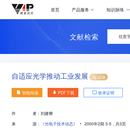
首页
产品服务
知识脉络
文献检索
任意
自适应光学推动工业发展
认领
智能阅读
PDF下载
收录证明
作
者：
刘建卿
•
来
源：
《光电子技术动态》
2000年2期
3-5，
共3页