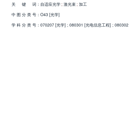
关
键
词：
自适应光学
;
激光束
;
加工
中
图
分
类
号：
O43 [光学]
学
科
分
类
号：
070207 [光学]
;
080301 [光电信息工程]
;
08030