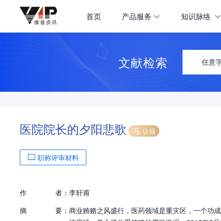
首页
产品服务
知识脉络
文献检索
任意
医院院长的夕阳悲歌
认领
职称评审材料
作
者：
李轩甫
摘
要：
商业贿赂之风盛行，医药领域是重灾区，一个功成