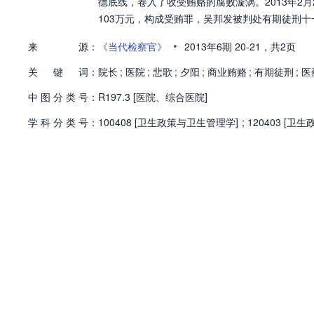
德底线，卷入了收受贿赂的腐败漩涡。2013年2
103万元，构成受贿罪，吴邦发被判处有期徒刑
•
来
源：
《当代检察官》
2013年6期
20-21，
共2页
关
键
词：
院长
;
医院
;
悲歌
;
夕阳
;
商业贿赂
;
有期徒刑
;
医
中
图
分
类
号：
R197.3 [医院、综合医院]
学
科
分
类
号：
100408 [卫生政策与卫生管理学]
;
120403 [卫