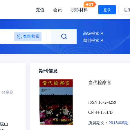
充值
会员
职称材料
登录
注
高级检索
智能检索
期刊检索
期刊信息
当代检察官
分享到
ISSN 1672-4259
CN 44-1561/D
2013年6期
所属期次：
破山