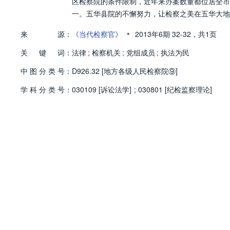
区检察院的条件限制，近年来办案数量都位居全市
一。五华县院的不懈努力，让检察之美在五华大地
•
来
源：
《当代检察官》
2013年6期
32-32，
共1页
关
键
词：
法律
;
检察机关
;
党组成员
;
执法为民
中
图
分
类
号：
D926.32 [地方各级人民检察院⑨]
学
科
分
类
号：
030109 [诉讼法学]
;
030801 [纪检监察理论]