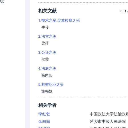
统
相关文献
1 
1.
技术之星,绽放检察之光
牛伶
2.
法官之美
梁萍
3.
公证之美
侯霞
4.
法庭之美
余向阳
5.
检察职业之美
施梅妹
相关学者
李红勃
余向阳
萍乡市中级人民法院