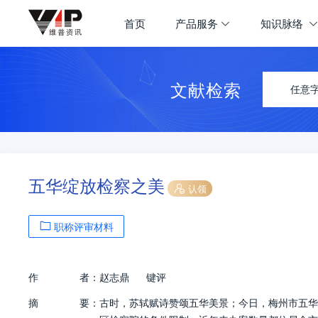
首页
产品服务
知识脉络
文献检索
任意
五华绽放检察之美
认领
职称评审材料
作
者：
赵志鼎
键评
摘
要：
古时，苏轼赋诗赞颂五华美景；今日，梅州市五华