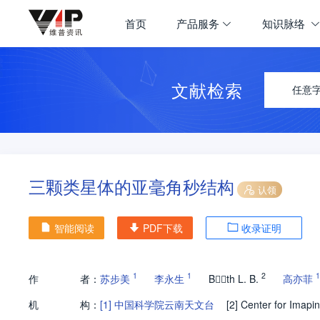
首页
产品服务
知识脉络
文献检索
任意
三颗类星体的亚毫角秒结构
认领
智能阅读
PDF下载
收录证明
1
1
2
1
作
者：
苏步美
李永生
Bth L. B.
高亦菲
机
构：
[1]
中国科学院云南天文台
[2]
Center for Imapi