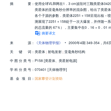
摘
要：
使用全球VLBI网在1．3 cm波段对三颗类星体0420
类星体的亚毫角秒分辨率的混杂图，给出了类星体
各个子源的参数．类星体2251＋158呈现出核－喷
测展现了2251＋158处于一次大爆发，并伴随一
的总流量的 67％），主要集中在0．16 × 0．0
摘要译文
•
来
源：
《天体物理学报》
2000年4期
349-354，
共6
关
键
词：
类星体
;
射电发射
;
亚毫角秒结构
中
图
分
类
号：
P158 [类星体、类星射电源]
学
科
分
类
号：
070401 [天体物理学]
基
金
项
目：
国家攀登计划资助