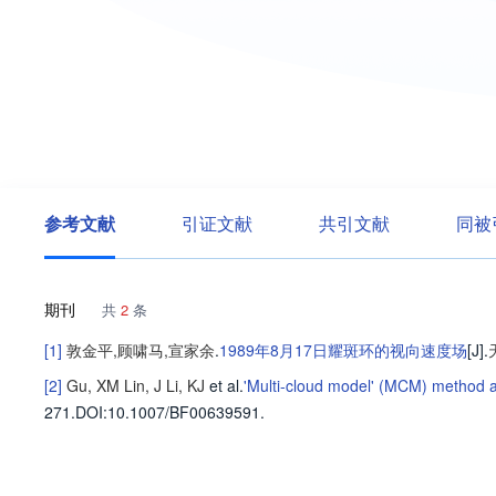
参考文献
引证文献
共引文献
同被
期刊
共
2
条
[1]
敦金平
,
顾啸马
,
宣家余
.
1989年8月17日耀斑环的视向速度场
[J].
[2]
Gu, XM
Lin, J
Li, KJ
et al
.
'Multi-cloud model' (MCM) method an
271
.
DOI:10.1007/BF00639591.