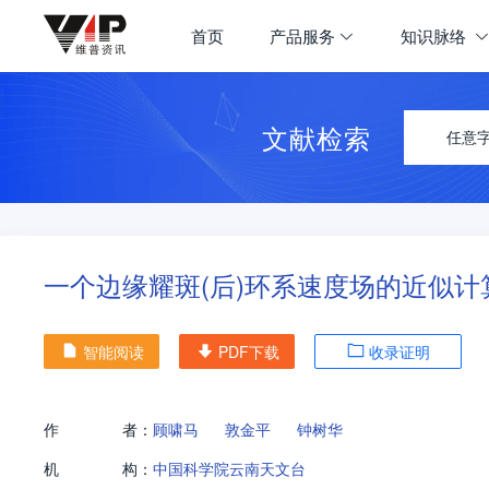
首页
产品服务
知识脉络
文献检索
任意
一个边缘耀斑(后)环系速度场的近似计
智能阅读
PDF下载
收录证明
作
者：
顾啸马
敦金平
钟树华
机
构：
中国科学院云南天文台