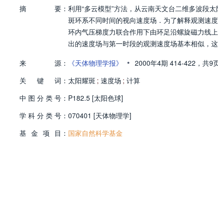
摘
要：
利用“多云模型”方法，从云南天文台二维多波段太
斑环系不同时间的视向速度场．为了解释观测速度
环内气压梯度力联合作用下由环足沿螺旋磁力线上
出的速度场与第一时段的观测速度场基本相似，这
•
来
源：
《天体物理学报》
2000年4期
414-422，
共9
关
键
词：
太阳耀斑
;
速度场
;
计算
中
图
分
类
号：
P182.5 [太阳色球]
学
科
分
类
号：
070401 [天体物理学]
基
金
项
目：
国家自然科学基金