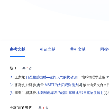
参考文献
引证文献
共引文献
同被
期刊
共
3
条
[1]
王家龙
.
日冕物质抛射—空间天气的扰动源
[J].
地球物理学进展
,1
[2]
张喜镇
,
朴廷彝
,
庞雷
.
MSRT的太阳观测能力
[J].
紫金山天文台台
[3]
李春生
,
傅其骏
.
太阳射电爆发的起因:耀斑或/和日冕物质抛射
[J].
专著(普通图书)
共
1
条