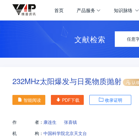
首页
产品服务
知识脉络
文献检索
任意
232MHz太阳爆发与日冕物质抛射
认
智能阅读
PDF下载
收录证明
作
者：
康连生
张喜镇
机
构：
中国科学院北京天文台