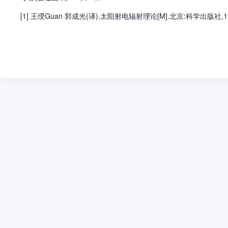
[1] 王绶Guan 郭成光(译).太阳射电辐射理论[M].北京:科学出版社,197