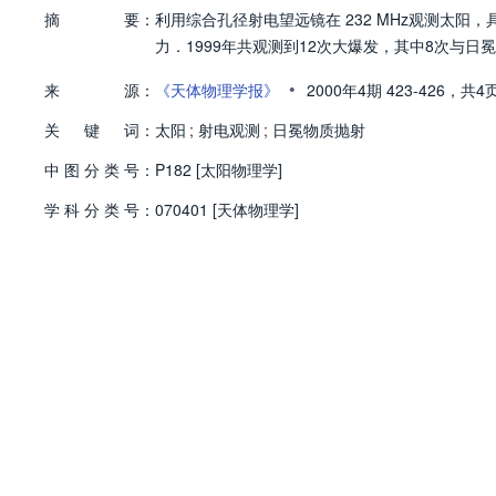
摘
要：
利用综合孔径射电望远镜在 232 MHz观测太阳，具
力．1999年共观测到12次大爆发，其中8次与
•
来
源：
《天体物理学报》
2000年4期
423-426，
共4
关
键
词：
太阳
;
射电观测
;
日冕物质抛射
中
图
分
类
号：
P182 [太阳物理学]
学
科
分
类
号：
070401 [天体物理学]