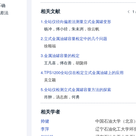
不确
相关文献
1 
偏差法
1.
全站仪径向偏差法测量立式金属罐变形
杨冲
，
傅小径
，
朱未冽
，
徐云帆
2.
立式金属油罐容量检定中的几个问题
徐顺福
3.
金属油罐容量的检定
王凡喜
，
傅在善
，
胡陇得
4.
TPS1200全站仪在检定立式金属油罐上的应用
吴立颖
5.
全站仪检测立式金属罐容量方法的探索
肖翀
，
汤志彪
，
何勇
相关学者
帅健
李萍