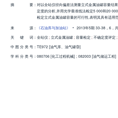
摘
要：
对以全站仪径向偏差法测量立式金属油罐容量结果的标准
定度的分析,并用光学垂准线法检定5 000和20 
检定立式金属油罐容量的可行性,表明其具有适用
•
来
源：
《石油库与加油站》
2013年5期
33-38，
6，
共
关
键
词：
全站仪
;
立式金属油罐
;
容量检定
;
不确定度评定
;
中
图
分
类
号：
TE972 [油气库、油气罐⑨]
学
科
分
类
号：
080706 [化工过程机械]
;
082003 [油气储运工程]