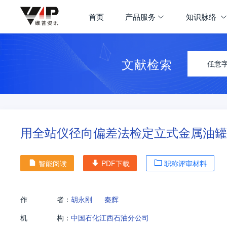
首页
产品服务
知识脉络
文献检索
任意
用全站仪径向偏差法检定立式金属油罐
智能阅读
PDF下载
职称评审材料
作
者：
胡永刚
秦辉
机
构：
中国石化江西石油分公司