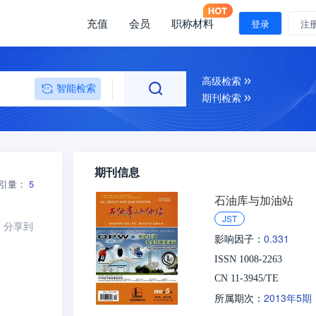
充值
会员
职称材料
登录
注
高级检索
智能检索
期刊检索
期刊信息
引量：
5
石油库与加油站
JST
分享到
0.331
影响因子：
ISSN 1008-2263
CN 11-3945/TE
2013年5期
所属期次：