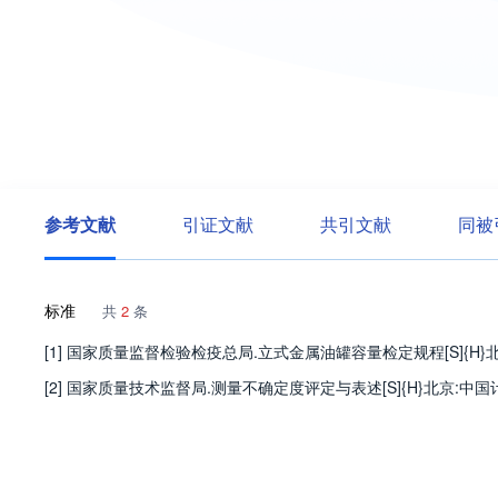
参考文献
引证文献
共引文献
同被
标准
共
2
条
[1] 国家质量监督检验检疫总局.立式金属油罐容量检定规程[S]{H}北
[2] 国家质量技术监督局.测量不确定度评定与表述[S]{H}北京:中国计