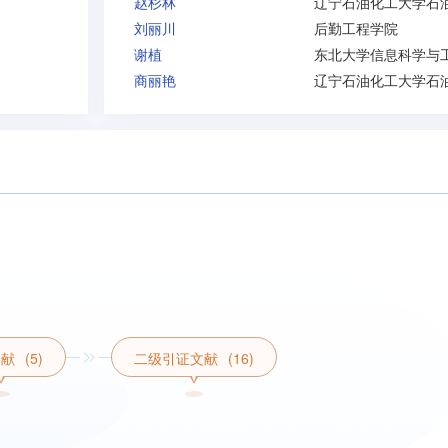
赵杉林
刘丽川
后勤工程学院
谢植
商丽艳
文献
(5)
二级引证文献
(16)