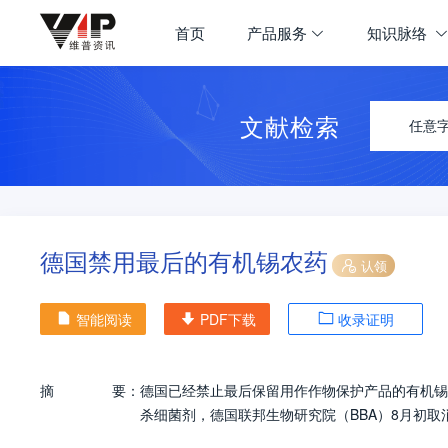
首页
产品服务
知识脉络
文献检索
任意
德国禁用最后的有机锡农药
认领
智能阅读
PDF下载
收录证明
摘
要：
德国已经禁止最后保留用作作物保护产品的有机锡化合物
杀细菌剂，德国联邦生物研究院（BBA）8月初