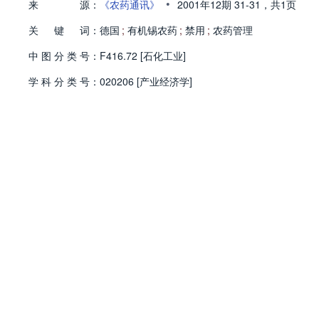
•
来
源：
《农药通讯》
2001年12期
31-31，
共1页
关
键
词：
德国
;
有机锡农药
;
禁用
;
农药管理
中
图
分
类
号：
F416.72 [石化工业]
学
科
分
类
号：
020206 [产业经济学]