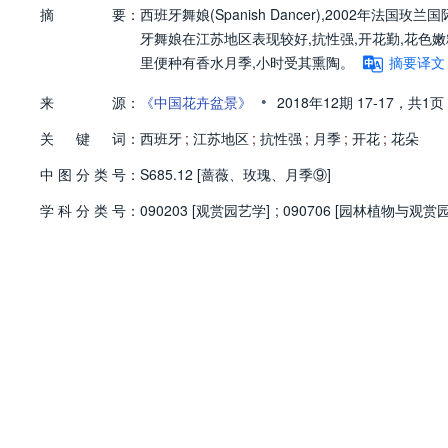
摘
要：
西班牙舞娘(Spanish Dancer),2002年
牙舞娘在江苏地区表现较好,抗性强,开花勤,花色
里便种有香水月季,小时受其熏陶。
摘要译文
•
来
源：
《中国花卉盆景》
2018年12期
17-17，
共1页
关
键
词：
西班牙
;
江苏地区
;
抗性强
;
月季
;
开花
;
花朵
中
图
分
类
号：
S685.12 [蔷薇、玫瑰、月季⑨]
学
科
分
类
号：
090203 [观赏园艺学]
;
090706 [园林植物与观赏