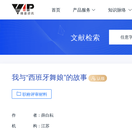
首页
产品服务
知识脉络
文献检索
任意
我与“西班牙舞娘”的故事
认领
职称评审材料
作
者：
薛白耘
机
构：
江苏