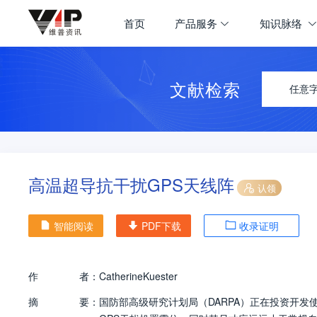
首页
产品服务
知识脉络
文献检索
任意
高温超导抗干扰GPS天线阵
认领
智能阅读
PDF下载
收录证明
作
者：
CatherineKuester
摘
要：
国防部高级研究计划局（DARPA）正在投资开发