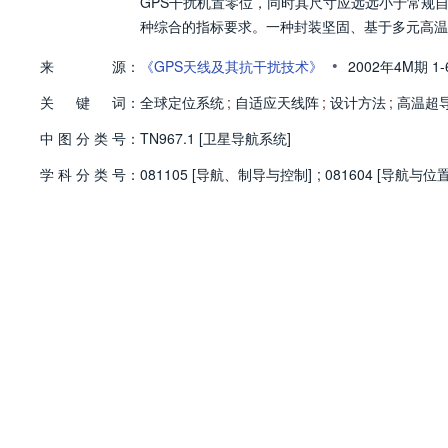
GPS干扰机置零位，同时其尺寸应远远小于常规
种综合的指标要求。一种封装坚固、基于多元高温超
•
来
源：
《GPS天线及其抗干扰技术》
2002年4M期
1
关
键
词：
全球定位系统
;
自适应天线阵
;
设计方法
;
高温超
中
图
分
类
号：
TN967.1 [卫星导航系统]
学
科
分
类
号：
081105 [导航、制导与控制]
;
081604 [导航与位