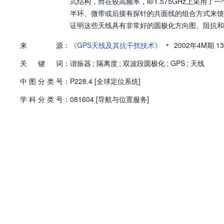
式结构，而在较高频率，即1.575GHz上采用
半环、微带或后接有探针的共面线的组合方式来馈
证明这些天线具有非常好的圆极化方向图、阻抗和
•
来
源：
《GPS天线及其抗干扰技术》
2002年4M期
1
关
键
词：
谐振器
;
隔离度
;
双波段圆极化
;
GPS
;
天线
中
图
分
类
号：
P228.4 [全球定位系统]
学
科
分
类
号：
081604 [导航与位置服务]