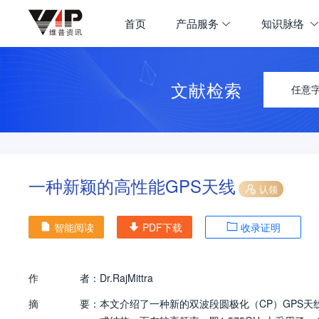
首页
产品服务
知识脉络
文献检索
任意
一种新颖的高性能GPS天线
认领
智能阅读
PDF下载
收录证明
作
者：
Dr.RajMittra
摘
要：
本文介绍了一种新的双波段圆极化（CP）GPS天