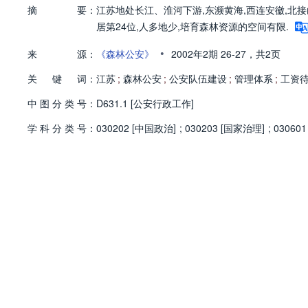
摘
要：
江苏地处长江、淮河下游,东濒黄海,西连安徽,北接山
居第24位,人多地少,培育森林资源的空间有限.
•
来
源：
《森林公安》
2002年2期
26-27，
共2页
关
键
词：
江苏
;
森林公安
;
公安队伍建设
;
管理体系
;
工资
中
图
分
类
号：
D631.1 [公安行政工作]
学
科
分
类
号：
030202 [中国政治]
;
030203 [国家治理]
;
03060