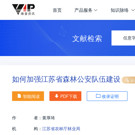
首页
产品服务
知识脉络
文献检索
任意
如何加强江苏省森林公安队伍建设
认
智能阅读
PDF下载
收录证明
作
者：
黄厚琦
机
构：
江苏省农林厅林业局