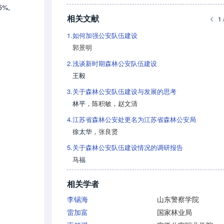
%,
相关文献
1 
1.
如何加强公安队伍建设
郭景明
2.
浅谈新时期森林公安队伍建设
王毅
3.
关于森林公安队伍建设与发展的思考
林平
，
陈积敏
，
赵文清
4.
江苏省森林公安处更名为江苏省森林公安局
徐太华
，
张良贤
5.
关于森林公安队伍建设情况的调研报告
马福
相关学者
李锡海
山东警察学院
雷加富
国家林业局