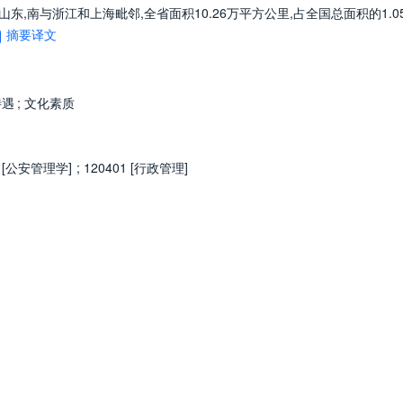
东,南与浙江和上海毗邻,全省面积10.26万平方公里,占全国总面积的1.05
摘要译文
待遇
;
文化素质
1 [公安管理学]
;
120401 [行政管理]