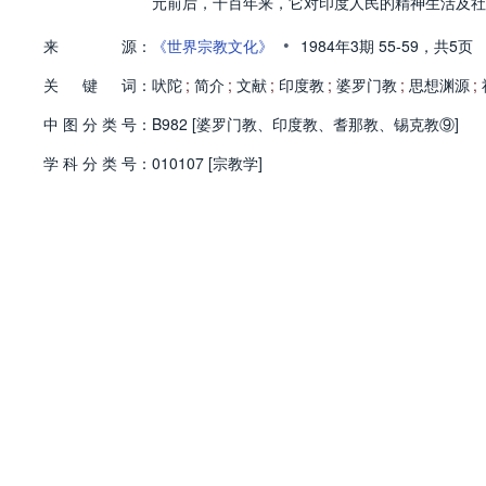
元前后，千百年来，它对印度人民的精神生活及社
•
来
源：
《世界宗教文化》
1984年3期
55-59，
共5页
关
键
词：
吠陀
;
简介
;
文献
;
印度教
;
婆罗门教
;
思想渊源
;
中
图
分
类
号：
B982 [婆罗门教、印度教、耆那教、锡克教⑨]
学
科
分
类
号：
010107 [宗教学]