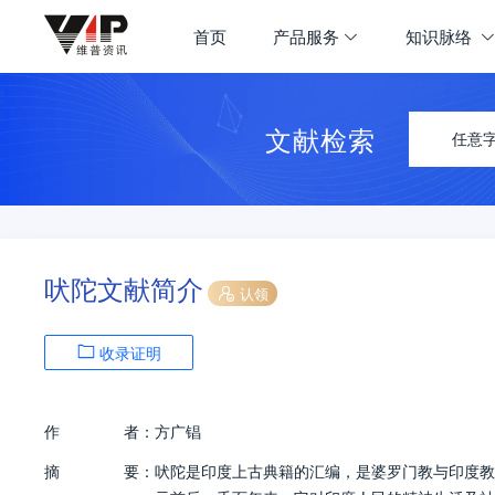
首页
产品服务
知识脉络
文献检索
任意
吠陀文献简介
认领
收录证明
作
者：
方广锠
摘
要：
吠陀是印度上古典籍的汇编，是婆罗门教与印度教