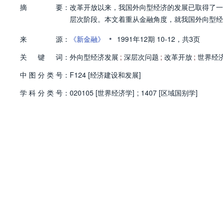
摘
要：
改革开放以来，我国外向型经济的发展已取得了一
层次阶段。本文着重从金融角度，就我国外向型经
•
来
源：
《新金融》
1991年12期
10-12，
共3页
关
键
词：
外向型经济发展
;
深层次问题
;
改革开放
;
世界经
中
图
分
类
号：
F124 [经济建设和发展]
学
科
分
类
号：
020105 [世界经济学]
;
1407 [区域国别学]