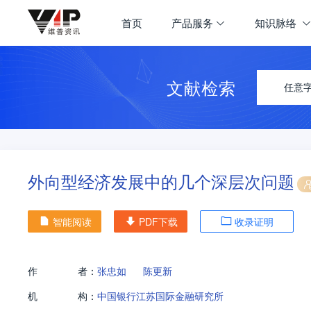
首页
产品服务
知识脉络
文献检索
任意
外向型经济发展中的几个深层次问题
智能阅读
PDF下载
收录证明
作
者：
张忠如
陈更新
机
构：
中国银行江苏国际金融研究所