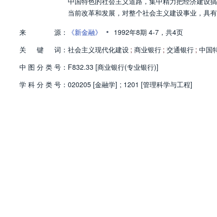
中国特色的社会主义道路，集中精力把经济建设搞
当前改革和发展，对整个社会主义建设事业，具有
•
来
源：
《新金融》
1992年8期
4-7，
共4页
关
键
词：
社会主义现代化建设
;
商业银行
;
交通银行
;
中国
中
图
分
类
号：
F832.33 [商业银行(专业银行)]
学
科
分
类
号：
020205 [金融学]
;
1201 [管理科学与工程]