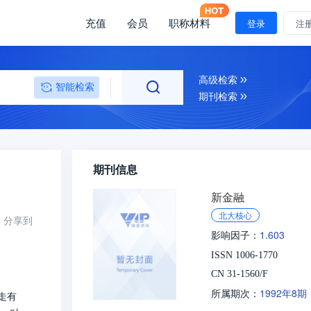
充值
会员
职称材料
登录
注
高级检索
智能检索
期刊检索
期刊信息
新金融
北大核心
分享到
1.603
影响因子：
ISSN 1006-1770
CN 31-1560/F
1992年8期
所属期次：
走有