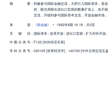
摘
要：
积极参与国际金融交流，大胆引入国际资本，是促
把．眼光局限在进出口贸易的数量扩张上，也不能
交流，升级到参与国际资本交流，开放金融市场，
•
来
源：
《新金融》
1992年8期
16-18，
共3页
关
键
词：
国际资本
;
改革开放
;
进出口贸易
;
扩大对外开放
;
中
图
分
类
号：
F125 [对外经济关系]
学
科
分
类
号：
020105 [世界经济学]
;
140705 [中外文明交流互鉴