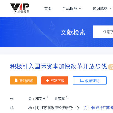
首页
产品服务
知识脉络
文献检索
任意
积极引入国际资本加快改革开放步伐
智能阅读
PDF下载
收录证明
1
2
作
者：
邓尚文
许荣星
机
构：
[1]
江苏省政府经济研究中心
[2]
中国银行江苏