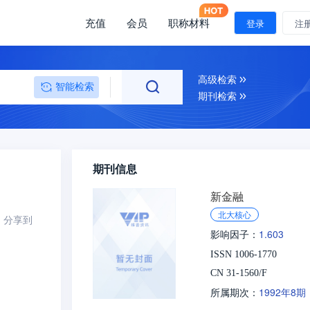
充值
会员
职称材料
登录
注
高级检索
智能检索
期刊检索
期刊信息
新金融
北大核心
分享到
1.603
影响因子：
ISSN 1006-1770
CN 31-1560/F
1992年8期
所属期次：