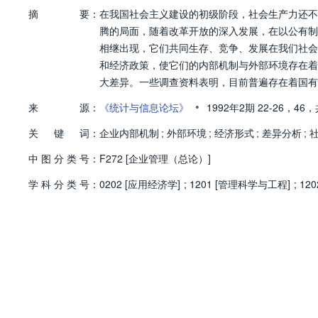
摘
要：
在我国社会主义建设的初级阶段，社会生产力还不
腾的局面，随着改革开放的深入发展，在以公有制
相继出现，它们共同生存、竞争、发展在我们社会
和经济政策，使它们的内部机制与外部环境存在着
大差异。一些调查资料表明，目前普遍存在着国有
数国有大中型企业更缺乏活力。
•
来
源：
《统计与信息论坛》
1992年2期
22-26，
46，
关
键
词：
企业内部机制
;
外部环境
;
经济形式
;
差异分析
;
中
图
分
类
号：
F272 [企业管理（总论）]
学
科
分
类
号：
0202 [应用经济学]
;
1201 [管理科学与工程]
;
120