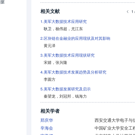
数据
相关文献
1 
1.
美军大数据技术应用研究
耿卫
，
杨伟超
，
尤江东
2.
区块链在金融业的应用现状及对其影响
黄元泽
3.
美军大数据技术应用现状研究
宋婧
，
张兴隆
4.
美军大数据技术发展趋势及分析研究
李圆方
5.
美军大数据发展研究及启示
秦望龙
，
刘冠邦
，
钱海力
相关学者
郑庆华
辛海会