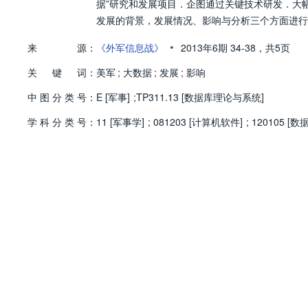
据”研究和发展项目．企图通过关键技术研发．大
发展的背景，发展情况、影响与分析三个方面进行
•
来
源：
《外军信息战》
2013年6期
34-38，
共5页
关
键
词：
美军
;
大数据
;
发展
;
影响
中
图
分
类
号：
E [军事]
;
TP311.13 [数据库理论与系统]
学
科
分
类
号：
11 [军事学]
;
081203 [计算机软件]
;
120105 [