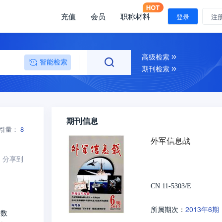
充值
会员
职称材料
登录
注
高级检索
智能检索
期刊检索
期刊信息
引量：
8
外军信息战
分享到
CN 11-5303/E
2013年6期
所属期次：
大数