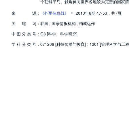
个朝鲜半岛。触角伸向世界各地较为完善的国家情
•
来
源：
《外军信息战》
2013年6期
47-53，
共7页
关
键
词：
韩国
;
国家情报机构
;
构成运作
中
图
分
类
号：
G3 [科学、科学研究]
学
科
分
类
号：
071206 [科技传播与教育]
;
1201 [管理科学与工程