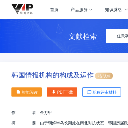
首页
产品服务
知识脉络
文献检索
任意
韩国情报机构的构成及运作
认领
智能阅读
PDF下载
职称评审材料
作
者：
金万甲
摘
要：
由于朝鲜半岛长期处在南北对抗状态．韩国历届政