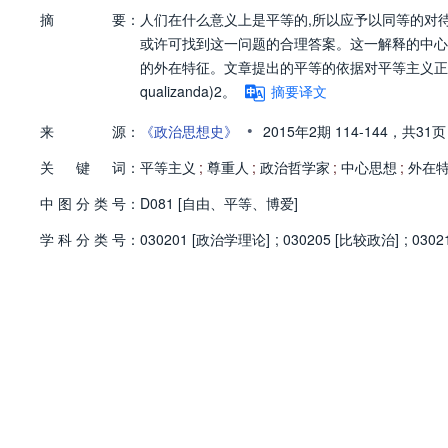
摘
要：
人们在什么意义上是平等的,所以应予以同等的对待
或许可找到这一问题的合理答案。这一解释的中心思
的外在特征。文章提出的平等的依据对平等主义正义的
qualizanda)2。
摘要译文
•
来
源：
《政治思想史》
2015年2期
114-144，
共31页
关
键
词：
平等主义
;
尊重人
;
政治哲学家
;
中心思想
;
外在
中
图
分
类
号：
D081 [自由、平等、博爱]
学
科
分
类
号：
030201 [政治学理论]
;
030205 [比较政治]
;
0302