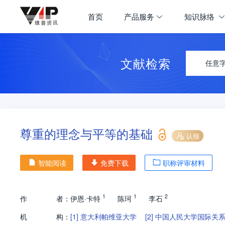
首页
产品服务
知识脉络
文献检索
任意
尊重的理念与平等的基础
认领
智能阅读
免费下载
职称评审材料
1
1
2
作
者：
伊恩·卡特
陈珂
李石
机
构：
[1]
意大利帕维亚大学
[2]
中国人民大学国际关