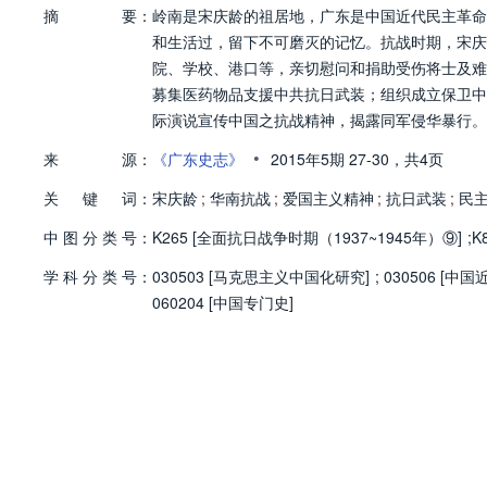
摘
要：
岭南是宋庆龄的祖居地，广东是中国近代民主革命
和生活过，留下不可磨灭的记忆。抗战时期，宋庆
院、学校、港口等，亲切慰问和捐助受伤将士及难
募集医药物品支援中共抗日武装；组织成立保卫中
际演说宣传中国之抗战精神，揭露同军侵华暴行。
民族大义。
•
来
源：
《广东史志》
2015年5期
27-30，
共4页
关
键
词：
宋庆龄
;
华南抗战
;
爱国主义精神
;
抗日武装
;
民
中
图
分
类
号：
K265 [全面抗日战争时期（1937~1945年）⑨]
;
K
学
科
分
类
号：
030503 [马克思主义中国化研究]
;
030506 [
060204 [中国专门史]