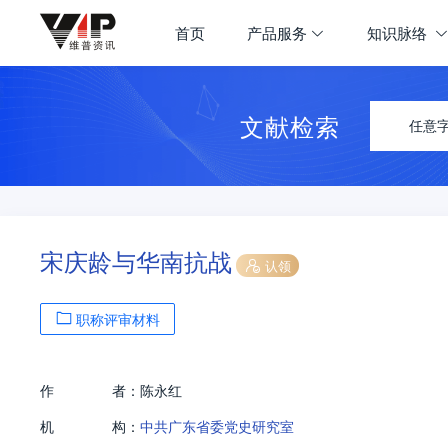
首页
产品服务
知识脉络
文献检索
任意
宋庆龄与华南抗战
认领
职称评审材料
作
者：
陈永红
机
构：
中共广东省委党史研究室