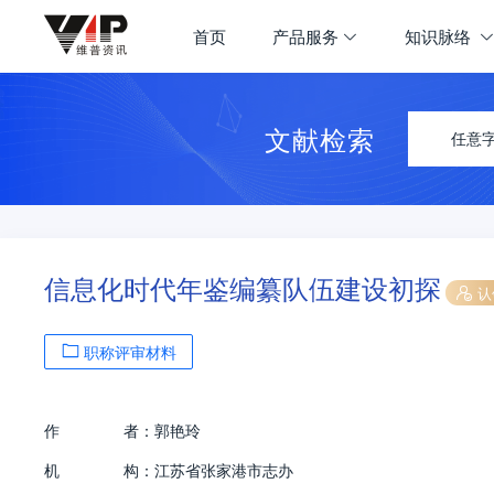
首页
产品服务
知识脉络
文献检索
任意
信息化时代年鉴编纂队伍建设初探
认
职称评审材料
作
者：
郭艳玲
机
构：
江苏省张家港市志办