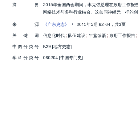
摘
要：
2015年全国两会期间，李克强总理在政府工作报
网络技术与多种行业结合。这如同神经元一样的创
•
来
源：
《广东史志》
2015年5期
62-64，
共3页
关
键
词：
信息化时代
;
队伍建设
;
年鉴编纂
;
政府工作报告
;
中
图
分
类
号：
K29 [地方史志]
学
科
分
类
号：
060204 [中国专门史]