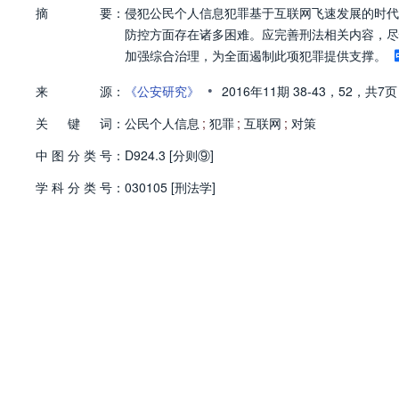
摘
要：
侵犯公民个人信息犯罪基于互联网飞速发展的时代
防控方面存在诸多困难。应完善刑法相关内容，尽
加强综合治理，为全面遏制此项犯罪提供支撑。
•
来
源：
《公安研究》
2016年11期
38-43，
52，
共7页
关
键
词：
公民个人信息
;
犯罪
;
互联网
;
对策
中
图
分
类
号：
D924.3 [分则⑨]
学
科
分
类
号：
030105 [刑法学]