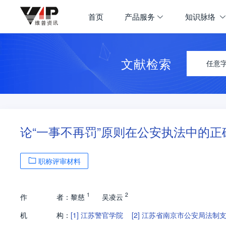
首页
产品服务
知识脉络
文献检索
任意
论“一事不再罚”原则在公安执法中的正
职称评审材料
1
2
作
者：
黎慈
吴凌云
机
构：
[1]
江苏警官学院
[2]
江苏省南京市公安局法制