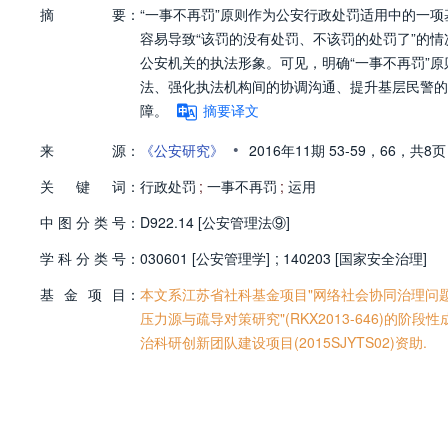
摘
要：
“一事不再罚”原则作为公安行政处罚适用中的一
容易导致“该罚的没有处罚、不该罚的处罚了”的
公安机关的执法形象。可见，明确“一事不再罚”原
法、强化执法机构间的协调沟通、提升基层民警的
障。
摘要译文
•
来
源：
《公安研究》
2016年11期
53-59，
66，
共8页
关
键
词：
行政处罚
;
一事不再罚
;
运用
中
图
分
类
号：
D922.14 [公安管理法⑨]
学
科
分
类
号：
030601 [公安管理学]
;
140203 [国家安全治理]
基
金
项
目：
本文系江苏省社科基金项目"网络社会协同治理问题及
压力源与疏导对策研究"(RKX2013-646)的
治科研创新团队建设项目(2015SJYTS02)资助.