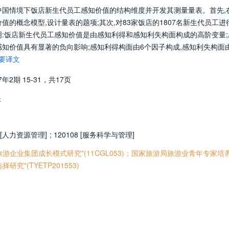
中国情境下饭店新生代员工感知价值的结构维度并开发其测量量表。首先,
的概念模型,设计量表的题项;其次,对83家饭店的1807名新生代员工进
明:饭店新生代员工感知价值是由感知利得和感知利失构面构成的高阶变量;
知价值具有显著的负向影响;感知利得构面由6个因子构成,感知利失构面
要译文
17年2期
15-31，
共17页
失
7 [人力资源管理]
;
120108 [服务科学与管理]
企业集团成长模式研究"(11CGL053)；国家旅游局旅游业青年专家培
"(TYETP201553)