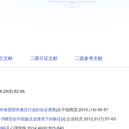
引文献
二级引证文献
二级参考文献
8,29(8)
:82-86
.
州省贵阳市酒店行业的实证调查
[J].
中国商贸
,2010,(14)
:56-57
.
-R模型在中国饭店业情境下的验证
[J].
企业经济
,2012,31(7)
:57-63
.
影响
[J].
心理学报
,2014,46(6)
:823-840
.