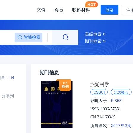
充值
会员
职称材料
登录
注
高级检索
智能检索
期刊检索
期刊信息
引量：
14
旅游科学
CSSCI
北大核心
分享到
5.353
影响因子：
ISSN 1006-575X
CN 31-1693/K
2017年2期
所属期次：