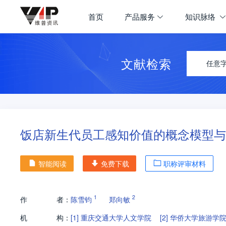
首页
产品服务
知识脉络
文献检索
任意
饭店新生代员工感知价值的概念模型与
智能阅读
免费下载
职称评审材料
1
2
作
者：
陈雪钧
郑向敏
机
构：
[1]
重庆交通大学人文学院
[2]
华侨大学旅游学