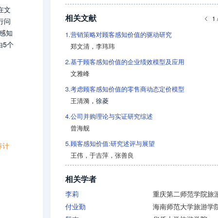
在文
相关文献
1 
行问
感知
1.
营销策略对顾客感知价值的驱动研究
由5个
郑文清
，
李玮玮
2.
基于顾客感知价值的企业绩效模型及应用
文雅峰
3.
考虑顾客感知价值的零售商动态定价模型
王清漪
，
徐菱
4.
公司并购理论与实证研究综述
曾海舰
5.
顾客感知价值:研究述评与展望
养计
王伟
，
于吉萍
，
张善良
相关学者
李莉
付业勤
海南师范大学旅游学