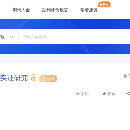
期刊大全
期刊评价报告
学者服务
字段
实证研究
被
认领
引用
收藏
院