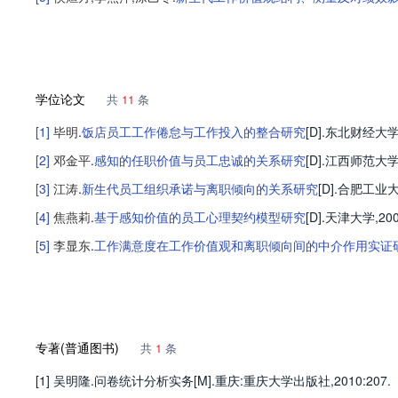
学位论文
共
11
条
[1]
毕明
.
饭店员工工作倦怠与工作投入的整合研究
[D].
东北财经大
[2]
邓金平
.
感知的任职价值与员工忠诚的关系研究
[D].
江西师范大
[3]
江涛
.
新生代员工组织承诺与离职倾向的关系研究
[D].
合肥工业
[4]
焦燕莉
.
基于感知价值的员工心理契约模型研究
[D].
天津大学
,20
[5]
李显东
.
工作满意度在工作价值观和离职倾向间的中介作用实证
专著(普通图书)
共
1
条
[1] 吴明隆.问卷统计分析实务[M].重庆:重庆大学出版社,2010:207.