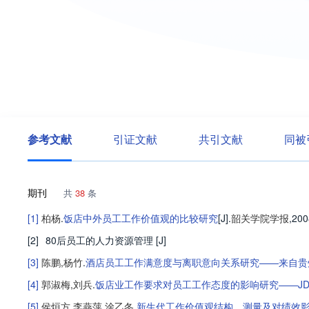
参考文献
引证文献
共引文献
同被
期刊
共
38
条
[1]
柏杨
.
饭店中外员工工作价值观的比较研究
[J].
韶关学院学报
,200
[2]
80后员工的人力资源管理
[J]
[3]
陈鹏
,
杨竹
.
酒店员工工作满意度与离职意向关系研究——来自贵
[4]
郭淑梅
,
刘兵
.
饭店业工作要求对员工工作态度的影响研究——JD
[5]
侯烜方
,
李燕萍
,
涂乙冬
.
新生代工作价值观结构、测量及对绩效