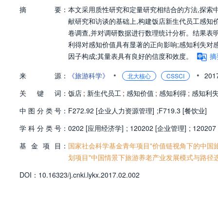
摘
要：
本文采用质性研究和定量研究相结合的方法,探索
献研究和访谈的基础上,构建饭店新生代员工感知价值
卷调查,并对调研数据进行数理统计分析。结果表
利得对感知价值具有显著的正向影响;感知利失对感
因子构成;其量表具有良好的信度和效度。
摘
•
•
来
源：
《旅游科学》
20
北大核心
CSSCI
关
键
词：
饭店
;
新生代员工
;
感知价值
;
感知利得
;
感知利
中
图
分
类
号：
F272.92 [企业人力资源管理]
;
F719.3 [餐饮业]
学
科
分
类
号：
0202 [应用经济学]
;
120202 [企业管理]
;
12020
基
金
项
目：
国家社会科学基金青年项目"价值链视角下的中国旅游
划项目"中国情景下旅游养老产业发展模式与路径选择研究
D
O
I：
10.16323/j.cnki.lykx.2017.02.002