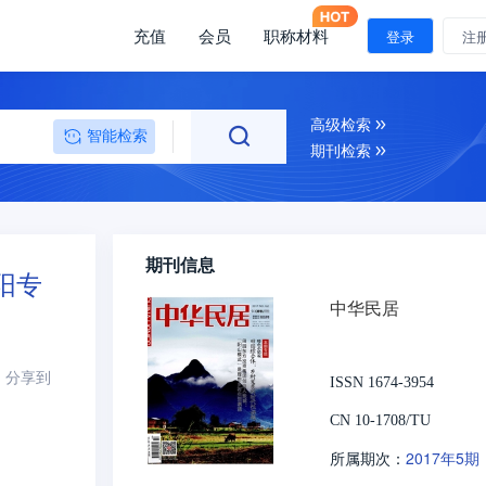
充值
会员
职称材料
登录
注
高级检索
智能检索
期刊检索
期刊信息
阳专
中华民居
分享到
ISSN 1674-3954
CN 10-1708/TU
2017年5期
所属期次：