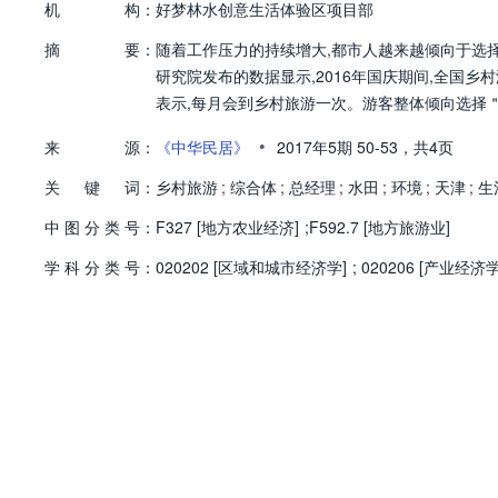
机
构：
好梦林水创意生活体验区项目部
摘
要：
随着工作压力的持续增大,都市人越来越倾向于选
研究院发布的数据显示,2016年国庆期间,全国乡村游
表示,每月会到乡村旅游一次。游客整体倾向选择
•
来
源：
《中华民居》
2017年5期
50-53，
共4页
关
键
词：
乡村旅游
;
综合体
;
总经理
;
水田
;
环境
;
天津
;
生
中
图
分
类
号：
F327 [地方农业经济]
;
F592.7 [地方旅游业]
学
科
分
类
号：
020202 [区域和城市经济学]
;
020206 [产业经济学