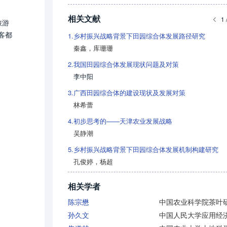
相关文献
1 
旅游
游客都
1.
乡村振兴战略背景下田园综合体发展路径研究
秦鑫
，
库珊珊
2.
我国田园综合体发展现状问题及对策
李中阳
3.
广西田园综合体的建设现状及发展对策
林希蕾
4.
初步思考的——天津农业发展战略
吴静潮
5.
乡村振兴战略背景下田园综合体发展机制构建研究
孔俊婷
，
杨超
相关学者
陈宗懋
孙久文