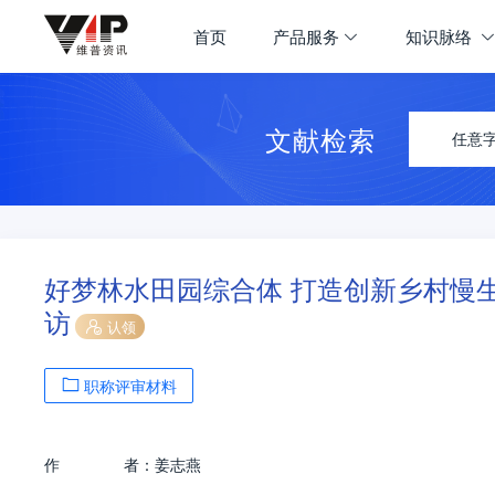
首页
产品服务
知识脉络
文献检索
任意
好梦林水田园综合体 打造创新乡村慢
访
认领
职称评审材料
作
者：
姜志燕