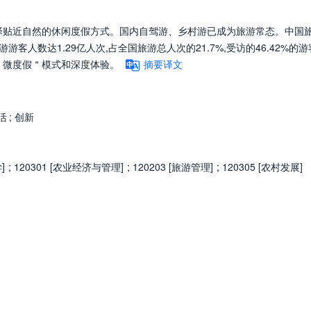
择贴近自然的休闲度假方式。国内自驾游、乡村游已成为旅游常态。中国
游客人数达1.29亿人次,占全国旅游总人次的21.7%,受访的46.42%的
＂微度假＂模式和深度体验。
摘要译文
活
;
创新
]
;
120301 [农业经济与管理]
;
120203 [旅游管理]
;
120305 [农村发展]