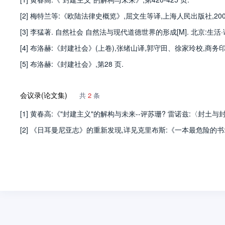
[2] 梅特兰等:《欧陆法律史概览》,屈文生等译,上海人民出版社,2008 年
[3] 李猛著. 自然社会 自然法与现代道德世界的形成[M]. 北京:生活·读
[4] 布洛赫:《封建社会》(上卷),张绪山译,郭守田、徐家玲校,商务印书馆,
[5] 布洛赫:《封建社会》,第28 页.
会议录(论文集)
共
2
条
[1] 黄春高:《"封建主义"的解构与未来--评苏珊? 雷诺兹:〈封土与封
[2] 《日耳曼尼亚志》的重新发现,详见克里布斯:《一本最危险的书: