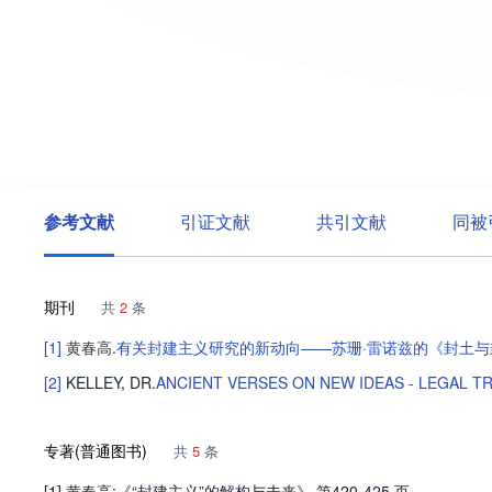
参考文献
引证文献
共引文献
同被
期刊
共
2
条
[1]
黄春高
.
有关封建主义研究的新动向——苏珊·雷诺兹的《封土与
[2]
KELLEY, DR
.
ANCIENT VERSES ON NEW IDEAS - LEGAL T
专著(普通图书)
共
5
条
[1] 黄春高:《“封建主义”的解构与未来》,第420-425 页.