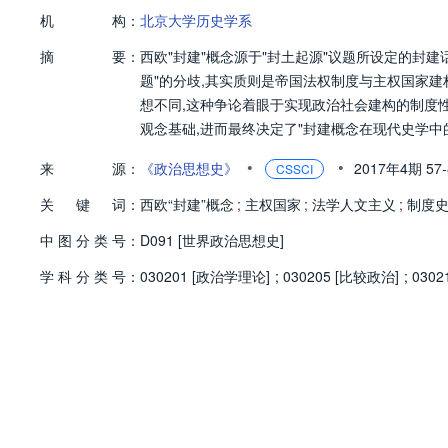
机
构：
北京大学历史学系
摘
要：
西欧"封建"概念源于"封土起源"议题所设定的封建话
题"的分歧,其实质则是帝国法权制度与主权国家
想不同,这种争论着眼于实现政治社会建构的制度
观念基础,进而最终决定了"封建概念在现代史学中
•
•
来
源：
《政治思想史》
2017年4期
57
CSSCI
关
键
词：
西欧“封建”概念
;
主权国家
;
法学人文主义
;
制度
中
图
分
类
号：
D091 [世界政治思想史]
学
科
分
类
号：
030201 [政治学理论]
;
030205 [比较政治]
;
0302