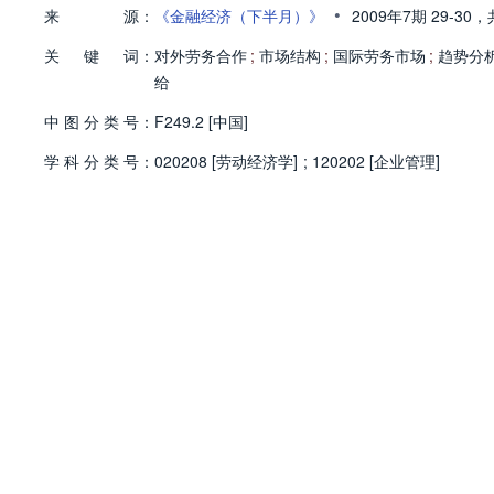
•
来
源：
《金融经济（下半月）》
2009年7期
29-30，
关
键
词：
对外劳务合作
;
市场结构
;
国际劳务市场
;
趋势分
给
中
图
分
类
号：
F249.2 [中国]
学
科
分
类
号：
020208 [劳动经济学]
;
120202 [企业管理]