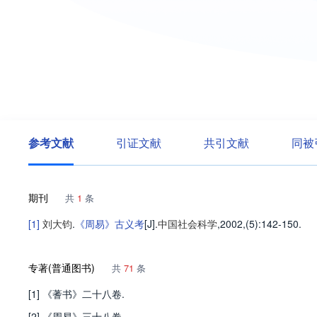
参考文献
引证文献
共引文献
同被
期刊
共
1
条
[1]
刘大钧
.
《周易》古义考
[J].
中国社会科学
,2002,(5)
:142-150
.
专著(普通图书)
共
71
条
[1] 《蓍书》二十八卷.
[2] 《周易》三十八卷..