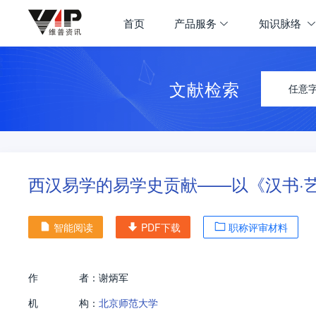
首页
产品服务
知识脉络
文献检索
任意
西汉易学的易学史贡献——以《汉书·
智能阅读
PDF下载
职称评审材料
作
者：
谢炳军
机
构：
北京师范大学