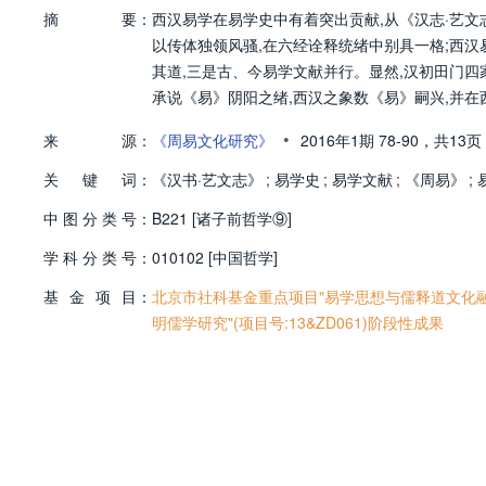
摘
要：
西汉易学在易学史中有着突出贡献,从《汉志·艺文
以传体独领风骚,在六经诠释统绪中别具一格;西汉
其道,三是古、今易学文献并行。显然,汉初田门
承说《易》阴阳之绪,西汉之象数《易》嗣兴,并
•
来
源：
《周易文化研究》
2016年1期
78-90，
共13页
关
键
词：
《汉书·艺文志》
;
易学史
;
易学文献
;
《周易》
;
中
图
分
类
号：
B221 [诸子前哲学⑨]
学
科
分
类
号：
010102 [中国哲学]
基
金
项
目：
北京市社科基金重点项目"易学思想与儒释道文化融合"
明儒学研究"(项目号:13&ZD061)阶段性成果