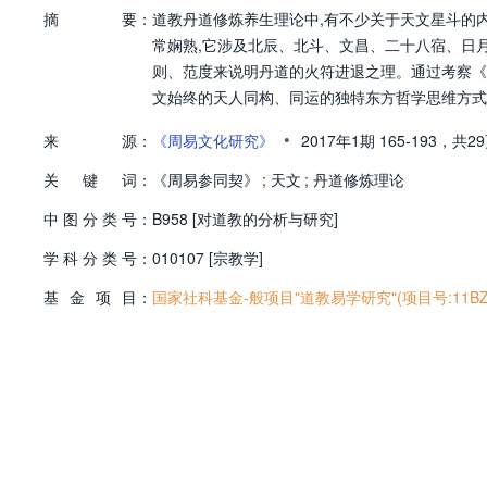
摘
要：
道教丹道修炼养生理论中,有不少关于天文星斗的
常娴熟,它涉及北辰、北斗、文昌、二十八宿、日
则、范度来说明丹道的火符进退之理。通过考察《
文始终的天人同构、同运的独特东方哲学思维方式
•
来
源：
《周易文化研究》
2017年1期
165-193，
共2
关
键
词：
《周易参同契》
;
天文
;
丹道修炼理论
中
图
分
类
号：
B958 [对道教的分析与研究]
学
科
分
类
号：
010107 [宗教学]
基
金
项
目：
国家社科基金-般项目"道教易学研究"(项目号:11BZ