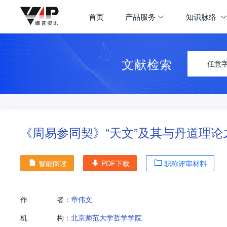
首页
产品服务
知识脉络
文献检索
任意
《周易参同契》“天文”及其与丹道理论
智能阅读
PDF下载
职称评审材料
作
者：
章伟文
机
构：
北京师范大学哲学学院