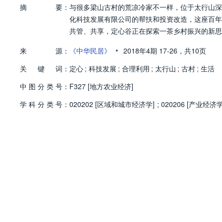
摘
要：
与很多梁山古村的荒凉冷家不一样，位于太行山深
化科技发展有限公司的帮扶和投资改造，这座百年
共管、共享，定心谷正在探索一茶乡村振兴的新思
•
来
源：
《中华民居》
2018年4期
17-26，
共10页
关
键
词：
定心
;
科技发展
;
合理利用
;
太行山
;
古村
;
生活
中
图
分
类
号：
F327 [地方农业经济]
学
科
分
类
号：
020202 [区域和城市经济学]
;
020206 [产业经济学