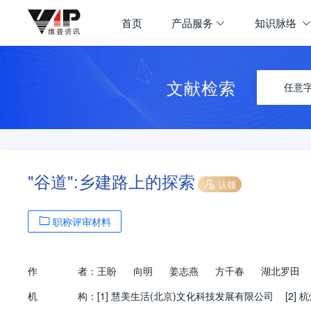
首页
产品服务
知识脉络
文献检索
任意
"谷道":乡建路上的探索
认领
职称评审材料
作
者：
王盼
向明
姜志燕
方千春
湖北罗田
机
构：
[1]
慧美生活(北京)文化科技发展有限公司
[2]
杭