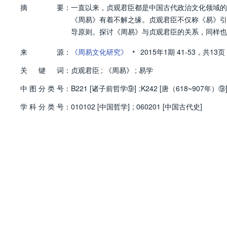
摘
要：
一直以来，贞观君臣都是中国古代政治文化领域的
《周易》有着不解之缘。贞观君臣不仅称《易》引
导原则。探讨《周易》与贞观君臣的关系，同样也
•
来
源：
《周易文化研究》
2015年1期
41-53，
共13页
关
键
词：
贞观君臣
;
《周易》
;
易学
中
图
分
类
号：
B221 [诸子前哲学⑨]
;
K242 [唐（618~907年）⑨
学
科
分
类
号：
010102 [中国哲学]
;
060201 [中国古代史]