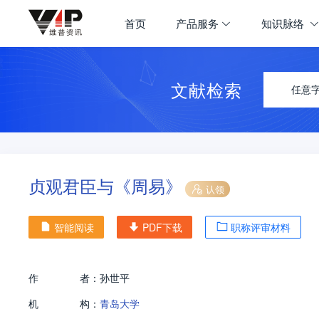
首页
产品服务
知识脉络
文献检索
任意
贞观君臣与《周易》
认领
智能阅读
PDF下载
职称评审材料
作
者：
孙世平
机
构：
青岛大学