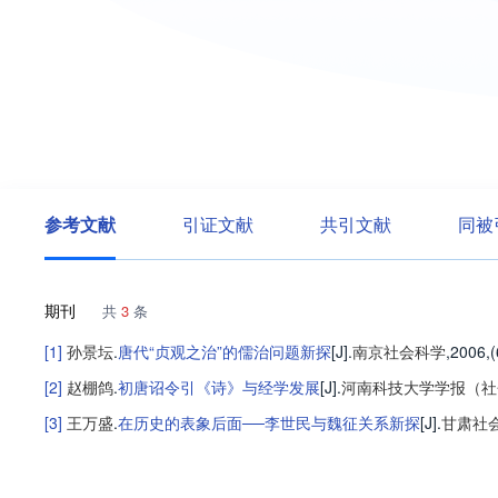
参考文献
引证文献
共引文献
同被
期刊
共
3
条
[1]
孙景坛
.
唐代“贞观之治”的儒治问题新探
[J].
南京社会科学
,2006,(
[2]
赵棚鸽
.
初唐诏令引《诗》与经学发展
[J].
河南科技大学学报（社
[3]
王万盛
.
在历史的表象后面──李世民与魏征关系新探
[J].
甘肃社