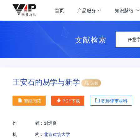
首页
产品服务
知识脉络
文献检索
任意
王安石的易学与新学
认领
智能阅读
PDF下载
职称评审材料
作
者：
刘炳良
机
构：
北京建筑大学