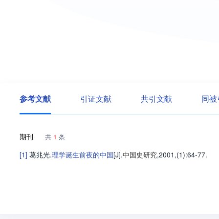
参考文献
引证文献
共引文献
同被
期刊
共
1
条
[1]
葛兆光
.
理学诞生前夜的中国
[J].
中国史研究
,2001,(1)
:64-77
.