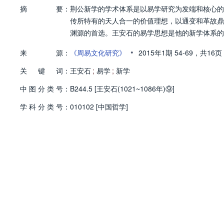
摘
要：
荆公新学的学术体系是以易学研究为发端和核心的
传所特有的天人合一的价值理想，以通变和革故鼎
渊源的首选。王安石的易学思想是他的新学体系的
•
来
源：
《周易文化研究》
2015年1期
54-69，
共16页
关
键
词：
王安石
;
易学
;
新学
中
图
分
类
号：
B244.5 [王安石(1021~1086年)⑨]
学
科
分
类
号：
010102 [中国哲学]