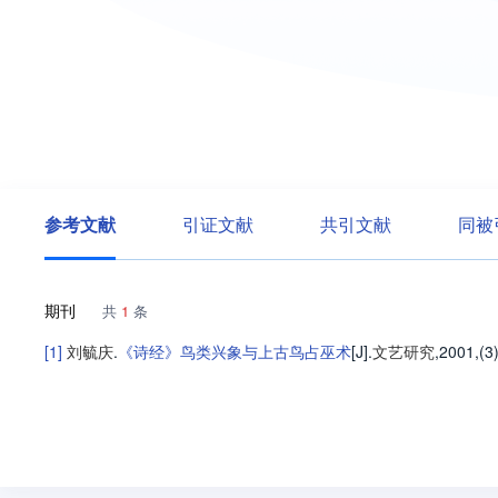
参考文献
引证文献
共引文献
同被
期刊
共
1
条
[1]
刘毓庆
.
《诗经》鸟类兴象与上古鸟占巫术
[J].
文艺研究
,2001,(3