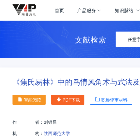
首页
产品服务
知识脉络
文献检索
任意
《焦氏易林》中的鸟情风角术与式法及
智能阅读
PDF下载
职称评审材料
作
者：
刘银昌
机
构：
陕西师范大学