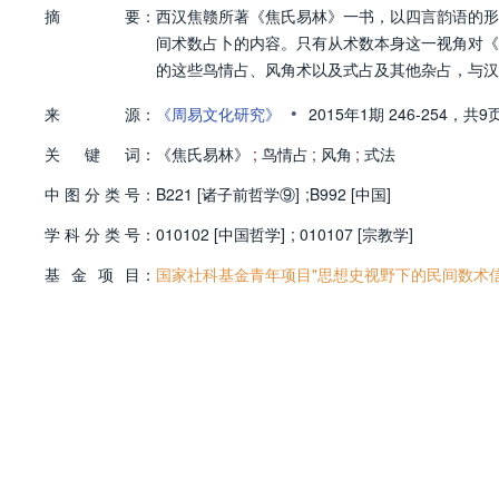
摘
要：
西汉焦赣所著《焦氏易林》一书，以四言韵语的形
间术数占卜的内容。只有从术数本身这一视角对《
的这些鸟情占、风角术以及式占及其他杂占，与汉
•
来
源：
《周易文化研究》
2015年1期
246-254，
共9
关
键
词：
《焦氏易林》
;
鸟情占
;
风角
;
式法
中
图
分
类
号：
B221 [诸子前哲学⑨]
;
B992 [中国]
学
科
分
类
号：
010102 [中国哲学]
;
010107 [宗教学]
基
金
项
目：
国家社科基金青年项目"思想史视野下的民间数术信仰研