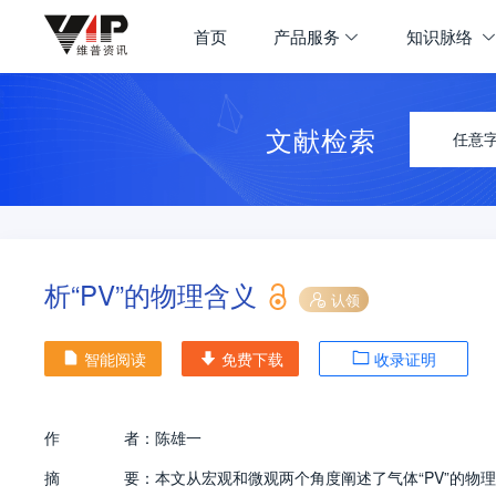
首页
产品服务
知识脉络
文献检索
任意
析“PV”的物理含义
认领
智能阅读
免费下载
收录证明
作
者：
陈雄一
摘
要：
本文从宏观和微观两个角度阐述了气体“PV”的物理