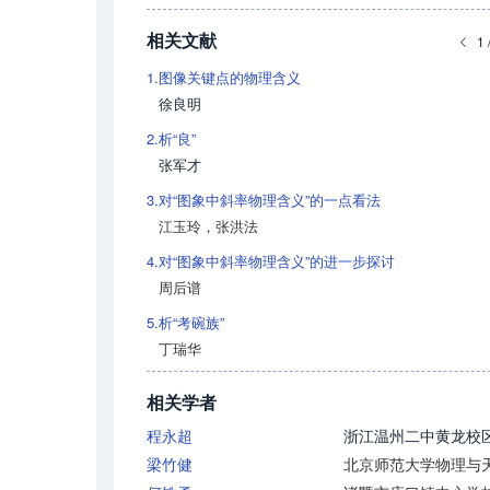
相关文献
1 
1.
图像关键点的物理含义
徐良明
2.
析“良”
张军才
3.
对“图象中斜率物理含义”的一点看法
江玉玲
，
张洪法
4.
对“图象中斜率物理含义”的进一步探讨
周后谱
5.
析“考碗族”
丁瑞华
相关学者
程永超
浙江温州二中黄龙校
梁竹健