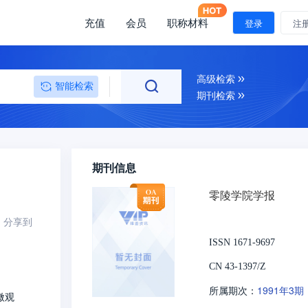
充值
会员
职称材料
登录
注
高级检索
智能检索
期刊检索
期刊信息
零陵学院学报
分享到
ISSN 1671-9697
CN 43-1397/Z
1991年3期
所属期次：
微观