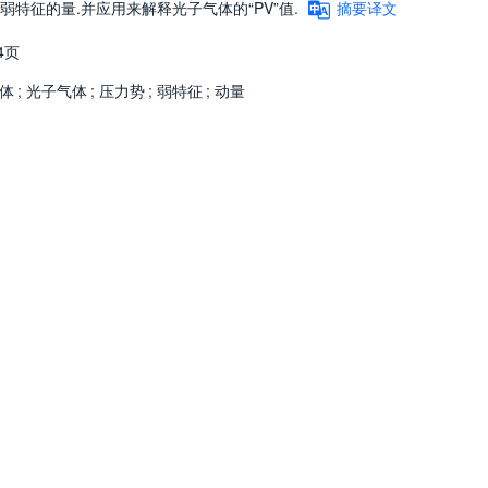
弱特征的量.并应用来解释光子气体的“PV”值.
摘要译文
4页
体
;
光子气体
;
压力势
;
弱特征
;
动量