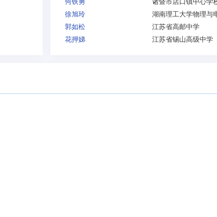
何铁勇
诸暨市店口镇中心学
徐旭玲
郭如松
江苏省高邮中学
花押娣
江苏省锡山高级中学