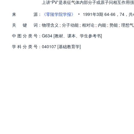
上讲“PV”是表征气体内部分子或原子问相互作用强
•
来
源：
《零陵学院学报》
1991年3期
64-66，
74，
共
关
键
词：
物理含义
;
分子动能
;
相对论
;
内能
;
势能
;
理想气
中
图
分
类
号：
G634 [教材、课本、学生参考书]
学
科
分
类
号：
040107 [基础教育学]