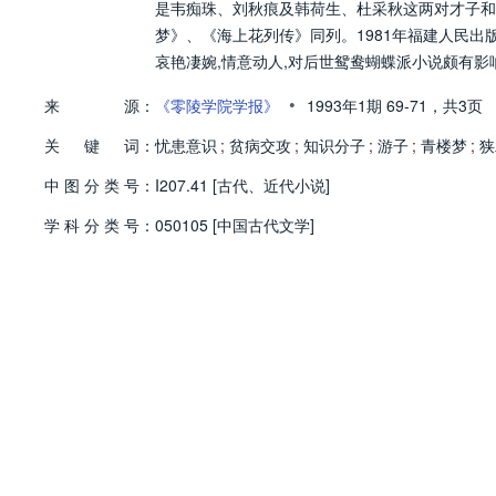
是韦痴珠、刘秋痕及韩荷生、杜采秋这两对才子和妓
梦》、《海上花列传》同列。1981年福建人民出版
哀艳凄婉,情意动人,对后世鸳鸯蝴蝶派小说颇有影
•
来
源：
《零陵学院学报》
1993年1期
69-71，
共3页
关
键
词：
忧患意识
;
贫病交攻
;
知识分子
;
游子
;
青楼梦
;
狭
中
图
分
类
号：
I207.41 [古代、近代小说]
学
科
分
类
号：
050105 [中国古代文学]