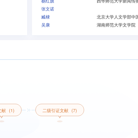
杨红旗
张文诺
臧棣
吴康
湖南师范大学文学院
文献
(1)
二级引证文献
(7)