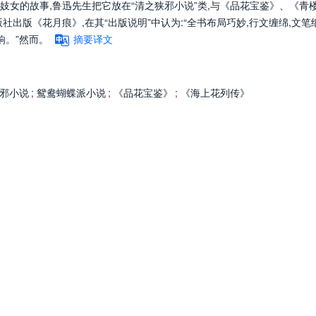
女的故事,鲁迅先生把它放在“清之狭邪小说”类,与《品花宝鉴》、《青
社出版《花月痕》,在其“出版说明”中认为:“全书布局巧妙,行文缠绵,文笔
响。”然而。
摘要译文
邪小说
;
鸳鸯蝴蝶派小说
;
《品花宝鉴》
;
《海上花列传》