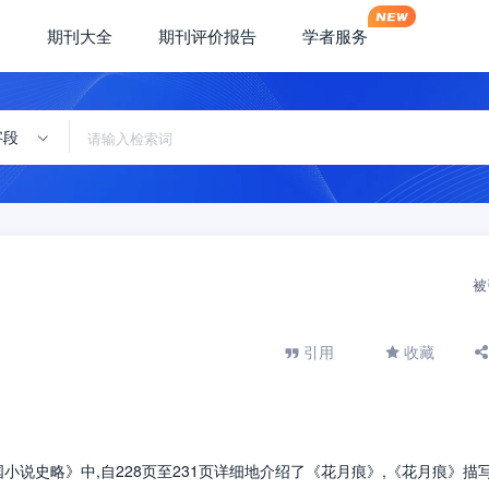
期刊大全
期刊评价报告
学者服务
字段
被
引用
收藏
小说史略》中,自228页至231页详细地介绍了《花月痕》,《花月痕》描