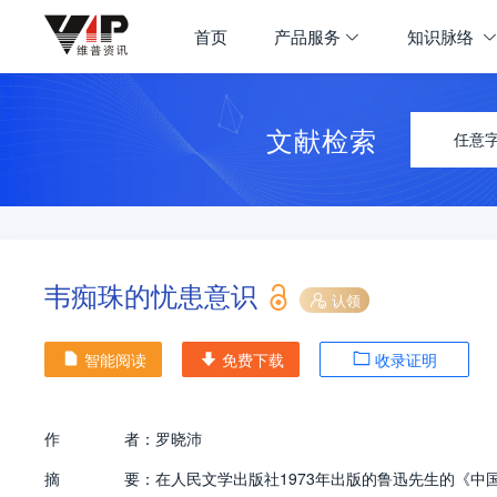
首页
产品服务
知识脉络
文献检索
任意
韦痴珠的忧患意识
认领
智能阅读
免费下载
收录证明
作
者：
罗晓沛
摘
要：
在人民文学出版社1973年出版的鲁迅先生的《中国