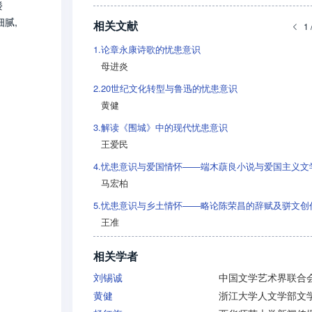
楼
细腻,
相关文献
1 
1.
论章永康诗歌的忧患意识
母进炎
2.
20世纪文化转型与鲁迅的忧患意识
黄健
3.
解读《围城》中的现代忧患意识
王爱民
4.
马宏柏
5.
忧患意识与乡土情怀——略论陈荣昌的辞赋及骈文创
王准
相关学者
刘锡诚
中国文学艺术界联合
黄健
浙江大学人文学部文