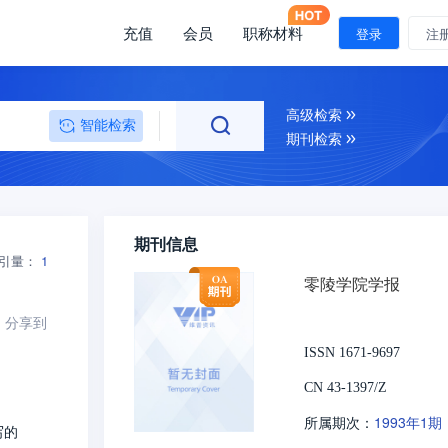
充值
会员
职称材料
登录
注
高级检索
智能检索
期刊检索
期刊信息
引量：
1
零陵学院学报
分享到
ISSN 1671-9697
CN 43-1397/Z
1993年1期
所属期次：
写的