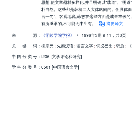
思想,使文章题材多样化,并且明确以“载道”、“明
朴自然。这些都是韩柳二人大体略同的。但具体而微地
言一句”。客观地说,韩愈在这些方面是成果丰硕的
有所继承的,不可能无中生有。
摘要译文
•
来
源：
《零陵学院学报》
1996年3期
9-11，
共3页
关
键
词：
柳宗元
;
先秦汉语
;
语言文字
;
词必己出
;
韩愈
;
《
中
图
分
类
号：
I206 [文学评论和研究]
学
科
分
类
号：
0501 [中国语言文学]