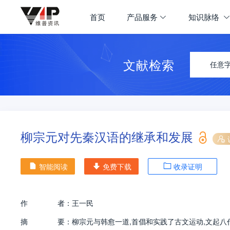
首页
产品服务
知识脉络
文献检索
任意
柳宗元对先秦汉语的继承和发展
智能阅读
免费下载
收录证明
作
者：
王一民
摘
要：
柳宗元与韩愈一道,首倡和实践了古文运动,文起八