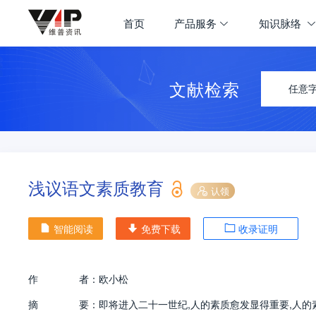
首页
产品服务
知识脉络
文献检索
任意
浅议语文素质教育
认领
智能阅读
免费下载
收录证明
作
者：
欧小松
摘
要：
即将进入二十一世纪,人的素质愈发显得重要,人的