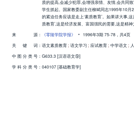
质的提高,会减少犯罪,会增强亲情、友情,会共同
学生抓起。国家教委副主任柳斌同志1995年10月2
的紧迫任务应该是走上‘素质教育’。如果讲大事,这
质教育’,这是经济发展、富国强民的需要,这是精
界竞争中,不会被开除球籍,永远立于先进民族之林的
•
来
源：
《零陵学院学报》
1996年3期
75-78，
共4页
试教育”所困。
关
键
词：
语文素质教育
;
语文学习
;
应试教育
;
中学语文
;
中
图
分
类
号：
G633.3 [汉语语文⑨]
学
科
分
类
号：
040107 [基础教育学]