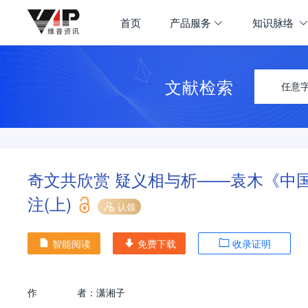
首页
产品服务
知识脉络
文献检索
任意
奇文共欣赏 疑义相与析——袁木《中
注(上)
认领
智能阅读
免费下载
收录证明
作
者：
潇湘子