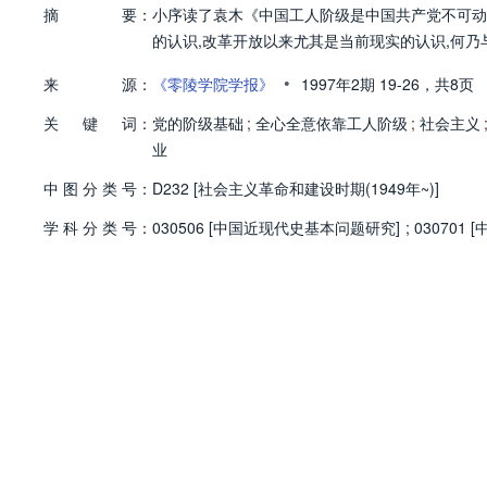
摘
要：
小序读了袁木《中国工人阶级是中国共产党不可动摇
的认识,改革开放以来尤其是当前现实的认识,何乃与
•
来
源：
《零陵学院学报》
1997年2期
19-26，
共8页
关
键
词：
党的阶级基础
;
全心全意依靠工人阶级
;
社会主义
业
中
图
分
类
号：
D232 [社会主义革命和建设时期(1949年~)]
学
科
分
类
号：
030506 [中国近现代史基本问题研究]
;
030701