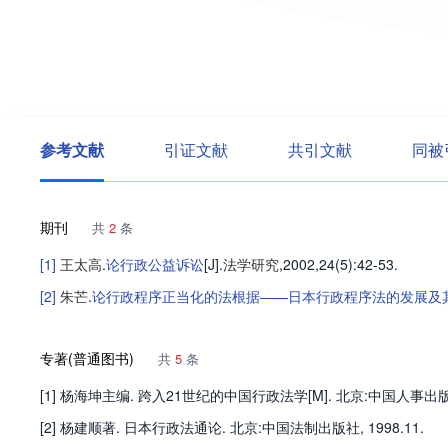
参考文献
引证文献
共引文献
同被
期刊
共
2
条
[1]
王太高
.
论行政公益诉讼
[J].
法学研究
,2002,24(5)
:42-53
.
[2]
朱芒
.
论行政程序正当化的法根据——日本行政程序法的发展及
专著(普通图书)
共
5
条
[1] 杨海坤主编. 跨入21世纪的中国行政法学[M]. 北京:中国人事出版社,
[2] 杨建顺著. 日本行政法通论. 北京:中国法制出版社, 1998.11.