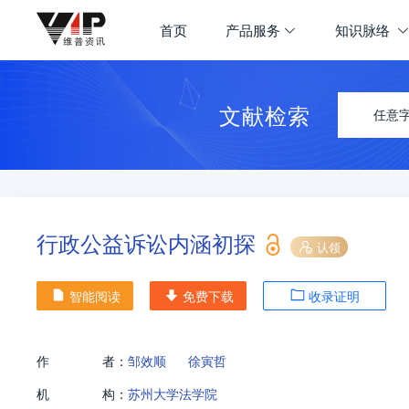
首页
产品服务
知识脉络
文献检索
任意
行政公益诉讼内涵初探
认领
智能阅读
免费下载
收录证明
作
者：
邹效顺
徐寅哲
机
构：
苏州大学法学院