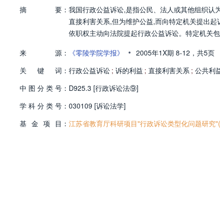
摘
要：
我国行政公益诉讼,是指公民、法人或其他组织认
直接利害关系,但为维护公益,而向特定机关提出
依职权主动向法院提起行政公益诉讼。特定机关包
•
来
源：
《零陵学院学报》
2005年1X期
8-12，
共5页
关
键
词：
行政公益诉讼
;
诉的利益
;
直接利害关系
;
公共利
中
图
分
类
号：
D925.3 [行政诉讼法⑨]
学
科
分
类
号：
030109 [诉讼法学]
基
金
项
目：
江苏省教育厅科研项目"行政诉讼类型化问题研究"(项目