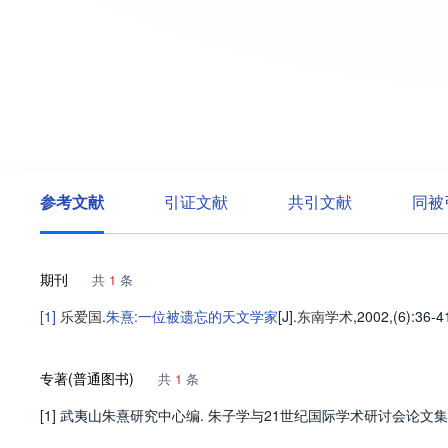
参考文献
引证文献
共引文献
同被
期刊
共
1
条
[1]
乐爱国
.
朱熹:一位被遗忘的天文学家
[J].
东南学术
,2002,(6)
:36-4
专著(普通图书)
共
1
条
[1] 武夷山朱熹研究中心编. 朱子学与21世纪国际学术研讨会论文集[M].