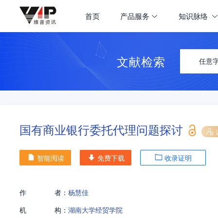
首页
产品服务
知识脉络
文献检索
任意
国有商业银行委托代理问题探讨
智能阅读
免费下载
收录证明
作
者：
杨慧佳
机
构：
湖南大学经贸学院