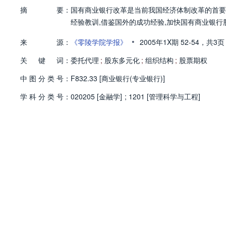
摘
要：
国有商业银行改革是当前我国经济体制改革的首要
经验教训,借鉴国外的成功经验,加快国有商业银行
•
来
源：
《零陵学院学报》
2005年1X期
52-54，
共3页
关
键
词：
委托代理
;
股东多元化
;
组织结构
;
股票期权
中
图
分
类
号：
F832.33 [商业银行(专业银行)]
学
科
分
类
号：
020205 [金融学]
;
1201 [管理科学与工程]