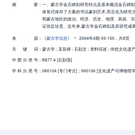
摘
要：
一、蒙古学金石碑刻研究特点及基本概况金石碑刻
体形式保存了大量的书法篆刻艺术,而且也为研究
和蒙古地区的政治、经济、历史、地理、风俗、宗
证弥足珍贵。近年来,蒙古学金石碑刻及其研究成
•
来
源：
《蒙古学信息》
2004年4期
93-100，
共8页
关
键
词：
蒙古学
;
圣旨碑
;
石刻文
;
资料综述
;
传统文化遗
中
图
分
类
号：
K877.4 [石刻⑨]
学
科
分
类
号：
060104 [专门考古]
;
060106 [文化遗产与博物馆学