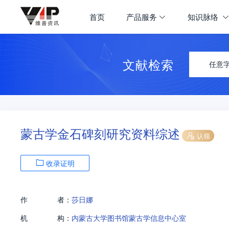
首页
产品服务
知识脉络
文献检索
任意
蒙古学金石碑刻研究资料综述
认领
收录证明
作
者：
莎日娜
机
构：
内蒙古大学图书馆蒙古学信息中心室