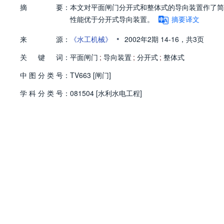
摘
要：
本文对平面闸门分开式和整体式的导向装置作了简
性能优于分开式导向装置。
摘要译文
•
来
源：
《水工机械》
2002年2期
14-16，
共3页
关
键
词：
平面闸门
;
导向装置
;
分开式
;
整体式
中
图
分
类
号：
TV663 [闸门]
学
科
分
类
号：
081504 [水利水电工程]