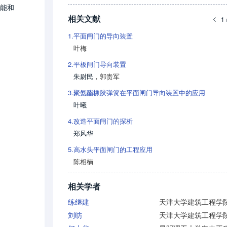
能和
相关文献
1 
1.
平面闸门的导向装置
叶梅
2.
平板闸门导向装置
朱尉民
，
郭贵军
3.
聚氨酯橡胶弹簧在平面闸门导向装置中的应用
叶曦
4.
改造平面闸门的探析
郑风华
5.
高水头平面闸门的工程应用
陈相楠
相关学者
练继建
天津大学建筑工程学
刘昉
天津大学建筑工程学