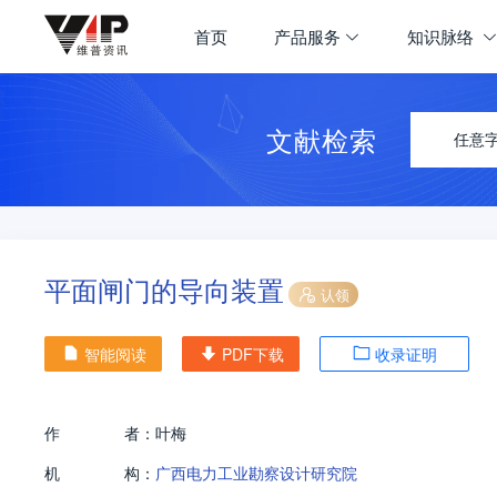
首页
产品服务
知识脉络
文献检索
任意
平面闸门的导向装置
认领
智能阅读
PDF下载
收录证明
作
者：
叶梅
机
构：
广西电力工业勘察设计研究院