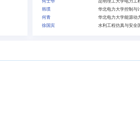
何士华
韩璞
何青
徐国宾