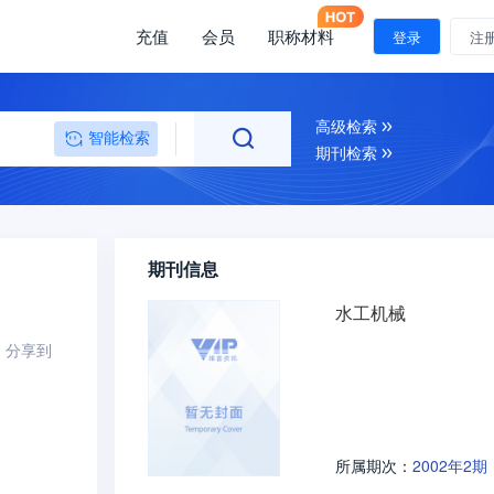
充值
会员
职称材料
登录
注
高级检索
智能检索
期刊检索
期刊信息
水工机械
分享到
2002年2期
所属期次：