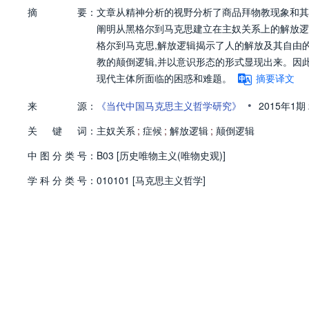
摘
要：
文章从精神分析的视野分析了商品拜物教现象和其
阐明从黑格尔到马克思建立在主奴关系上的解放逻
格尔到马克思,解放逻辑揭示了人的解放及其自由的
教的颠倒逻辑,并以意识形态的形式显现出来。因
现代主体所面临的困惑和难题。
摘要译文
•
来
源：
《当代中国马克思主义哲学研究》
2015年1期
关
键
词：
主奴关系
;
症候
;
解放逻辑
;
颠倒逻辑
中
图
分
类
号：
B03 [历史唯物主义(唯物史观)]
学
科
分
类
号：
010101 [马克思主义哲学]