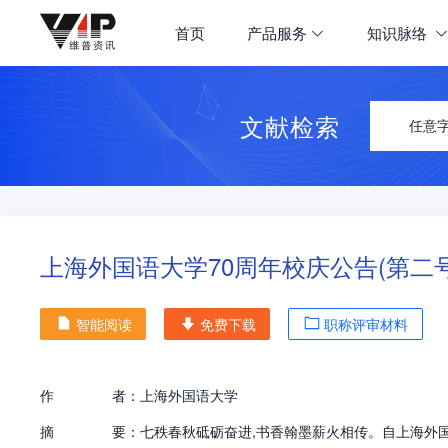
首页
产品服务
知识脉络
文献检索
任意
上海外国语大学70周年校庆公告(第二号
智能阅读
免费下载
职称评审材料
作
者：
上海外国语大学
摘
要：
七秩春秋砥砺奋进,书香翰墨薪火相传。自上海外国