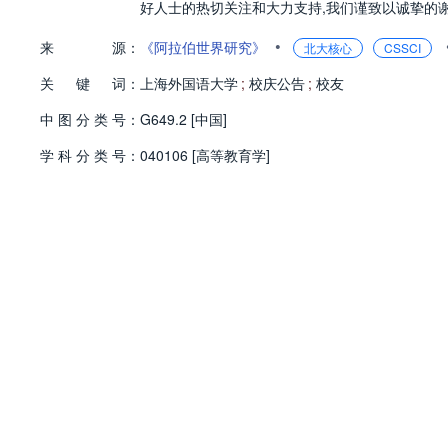
好人士的热切关注和大力支持,我们谨致以诚挚的谢
•
来
源：
《阿拉伯世界研究》
北大核心
CSSCI
关
键
词：
上海外国语大学
;
校庆公告
;
校友
中
图
分
类
号：
G649.2 [中国]
学
科
分
类
号：
040106 [高等教育学]