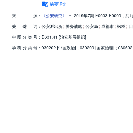
摘要译文
•
来
源：
《公安研究》
2019年7期
F0003-F0003，
共1
关
键
词：
公安派出所
;
警务战略
;
公安局
;
成都市
;
枫桥
;
四
中
图
分
类
号：
D631.41 [治安基层组织]
学
科
分
类
号：
030202 [中国政治]
;
030203 [国家治理]
;
030602