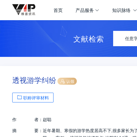
首页
产品服务
知识脉络
文献检索
任意
透视游学纠纷
认领
职称评审材料
作
者：
赵聪
摘
要：
近年暑期、寒假的游学热度居高不下,很多家长为了