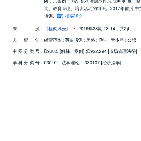
阱……案例一:培训机构涉嫌欺诈,法院判令"退一
询、教育管理、培训活动的组织。2017年前后,
培训.
摘要译文
•
来
源：
《检察风云》
2019年23期
13-14，
共2页
关
键
词：
经营范围
;
英语培训
;
黑格
;
游学
;
青少年
;
公馆
中
图
分
类
号：
D920.5 [解释、案例]
;
D922.294 [市场管理法⑨]
学
科
分
类
号：
030101 [法学理论]
;
030107 [经济法学]