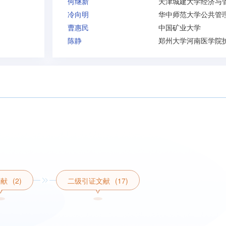
何继新
冷向明
曹惠民
中国矿业大学
陈静
文献
(2)
二级引证文献
(17)