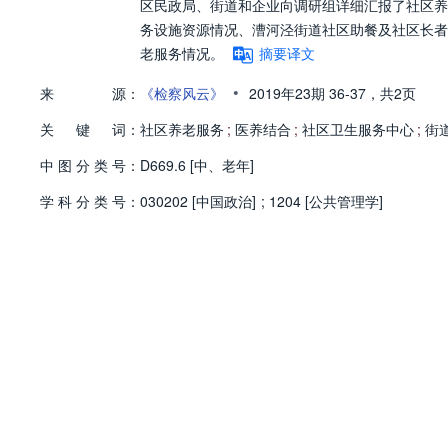
区民政局、街道和企业向调研组详细汇报了社区养
务设施资源情况、漕河泾街道社区助餐及社区长者
老服务情况。
摘要译文
•
来
源：
《检察风云》
2019年23期
36-37，
共2页
关
键
词：
社区养老服务
;
医养结合
;
社区卫生服务中心
;
街
中
图
分
类
号：
D669.6 [中、老年]
学
科
分
类
号：
030202 [中国政治]
;
1204 [公共管理学]