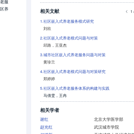
老服
区养
相关文献
1 
1.
社区嵌入式养老服务模式研究
刘欣
2.
社区嵌入式养老模式问题与对策
邱路
，
王亚杰
3.
城市社区嵌入式养老服务问题与对策
黄珍兰
4.
社区嵌入式养老模式问题与对策研究
郑婷婷
5.
社区嵌入式养老服务体系的构建与实践
马倩雯
，
王冉
相关学者
谢红
北京大学医学部
赵光红
武汉城市学院