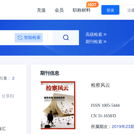
充值
会员
职称材料
登录
注
高级检索
智能检索
期刊检索
期刊信息
引量：
2
检察风云
分享到
ISSN 1005-5444
CN 31-1658/D
2019年23
所属期次：
徐汇