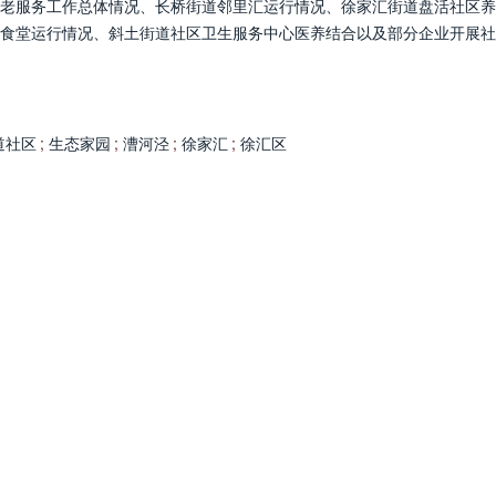
老服务工作总体情况、长桥街道邻里汇运行情况、徐家汇街道盘活社区养
食堂运行情况、斜土街道社区卫生服务中心医养结合以及部分企业开展社
道社区
;
生态家园
;
漕河泾
;
徐家汇
;
徐汇区