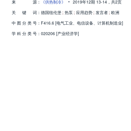
•
来
源：
《供热制冷》
2019年12期
13-14，
共2页
关
键
词：
德国纽伦堡
;
热泵
;
应用趋势
;
发言者
;
欧洲
中
图
分
类
号：
F416.6 [电气工业、电信设备、计算机制造业]
学
科
分
类
号：
020206 [产业经济学]