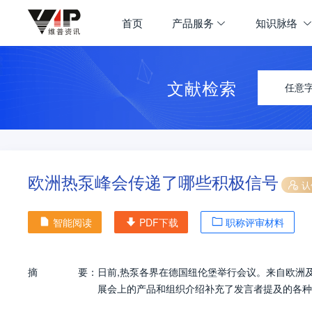
首页
产品服务
知识脉络
文献检索
任意
欧洲热泵峰会传递了哪些积极信号
认
智能阅读
PDF下载
职称评审材料
摘
要：
日前,热泵各界在德国纽伦堡举行会议。来自欧洲
展会上的产品和组织介绍补充了发言者提及的各种